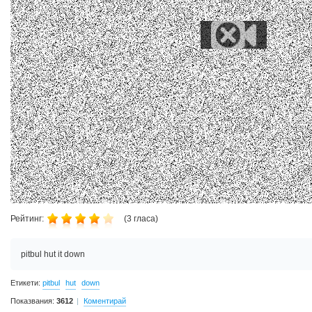
Рейтинг:
(
3
гласа)
pitbul hut it down
Етикети:
pitbul
hut
down
Показвания:
3612
Коментирай