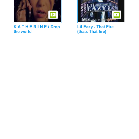
K A T H E R I N E / Drop
Lil Eazy - That Fire
the world
(thats That fire)