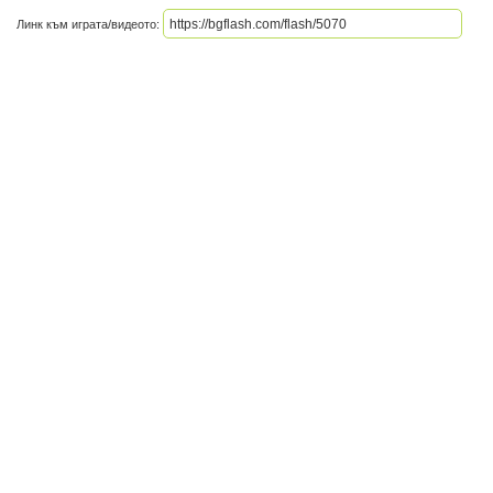
Линк към играта/видеото: