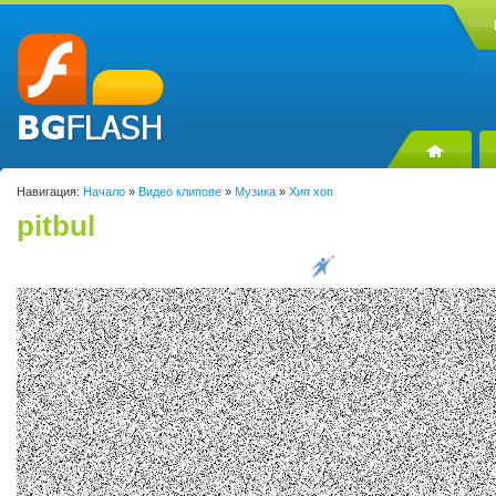
Навигация:
Начало
»
Видео клипове
»
Музика
»
Хип хоп
pitbul