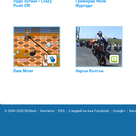
Лудо бутане / Crazy
Гримирай Нели
Push Off
Фуртадо
Data Miner
Аарън Колтън
© 2004-2026
BGflash
Контакти
RSS
Следвай ни във Facebook
Google+
Бис