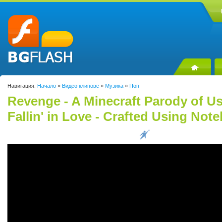
Навигация:
Начало
»
Видео клипове
»
Музика
»
Поп
Revenge - A Minecraft Parody of U
Fallin' in Love - Crafted Using Not