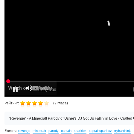
Рейтинг:
(
2
гласа)
"Revenge" - A Minecraft Parody of Usher's DJ Got Us Fallin' in Love - Crafte
Етикети:
revenge
minecraft
parody
captain
sparklez
captainsparklez
tryhardninja