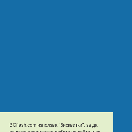
BGflash.com използва "бисквитки", за да