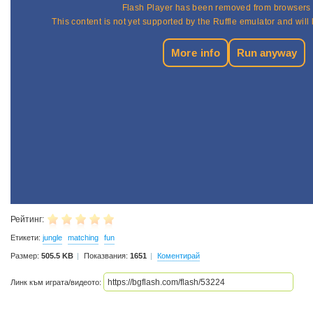
Рейтинг:
Етикети:
jungle
matching
fun
Размер:
505.5 KB
Показвания:
1651
Коментирай
Линк към играта/видеото: