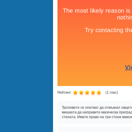
Рейтинг:
(
1
глас)
Троловете се опитват да отмъкнат овцет
мишката да направите магическа преграда
стената. Имате право на три стени макс