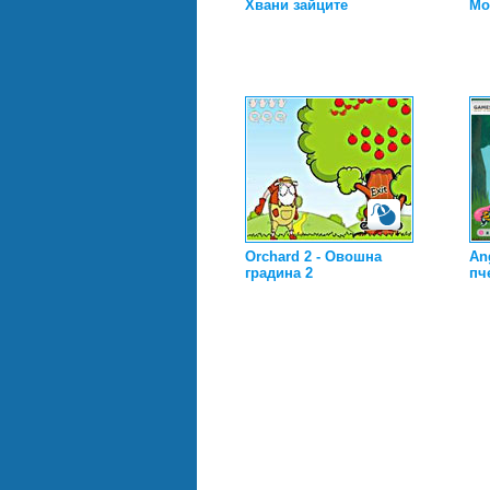
Хвани зайците
Mo
Orchard 2 - Овошна
An
градина 2
пч