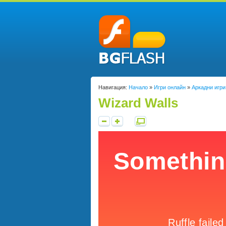
Навигация:
Начало
»
Игри онлайн
»
Аркадни игри
Wizard Walls