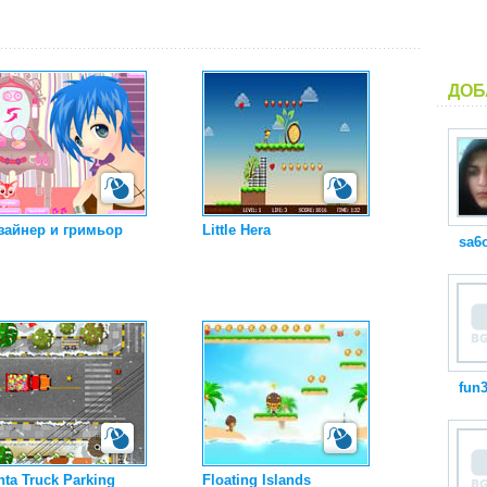
ДОБ
зайнер и гримьор
Little Hera
sa6
fun
nta Truck Parking
Floating Islands