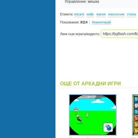
Управление: мишка
Етикети:
wizard
walls
магия
магьосник
стена
Показвания:
8114
Коментирай
Линк към играта/видеото:
ОЩЕ ОТ АРКАДНИ ИГРИ