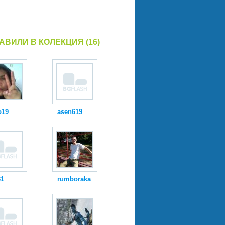
АВИЛИ В КОЛЕКЦИЯ (16)
o19
asen619
31
rumboraka