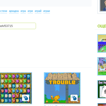
стени
аркадна
игра
игри
играй
играи
ОЩЕ