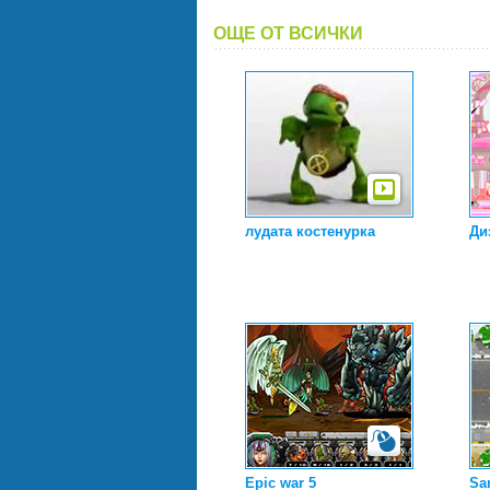
ОЩЕ ОТ ВСИЧКИ
лудата костенурка
Ди
Epic war 5
Sa