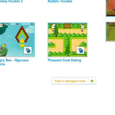
nkey trouble 2
Rubble Trouble
gry Bee - Ядосана
Pleasant Goat Dating
ела
Още от Аркадни игри