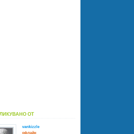
ЛИКУВАНО ОТ
vankizzle
офлайн