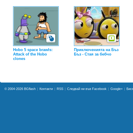
Hobo 5 space brawls:
Приключенията на Бъз
Attack of the Hobo
Бъз - Стая за бебчо
clones
© 2004-2026
BGflash
Контакти
RSS
Следвай ни във Facebook
Google+
Бис