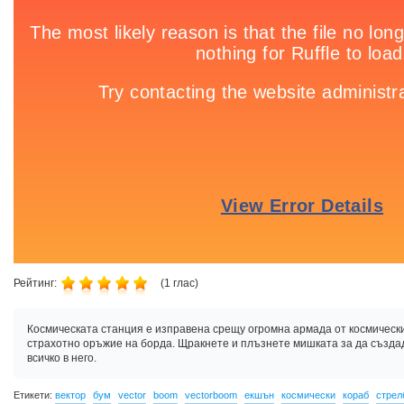
Рейтинг:
(
1
глас)
Космическата станция е изправена срещу огромна армада от космическ
страхотно оръжие на борда. Щракнете и плъзнете мишката за да създа
всичко в него.
Етикети:
вектор
бум
vector
boom
vectorboom
екшън
космически
кораб
стрел