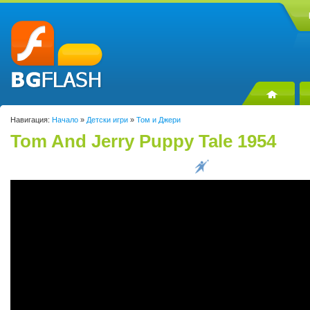
Навигация:
Начало
»
Детски игри
»
Том и Джери
Tom And Jerry Puppy Tale 1954