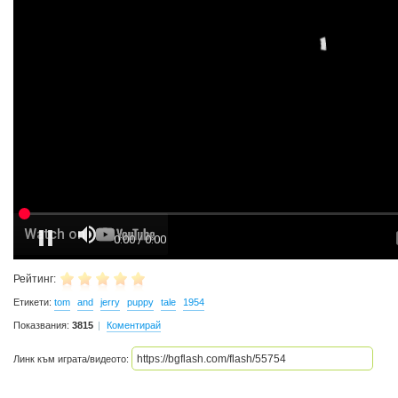
Рейтинг:
Етикети:
tom
and
jerry
puppy
tale
1954
Показвания:
3815
Коментирай
Линк към играта/видеото: