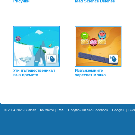
Рисунки
Mad Science Defense
Уги пътешественикът
Извънземните
във времето
харесват мляко
© 2004-2026
BGflash
Контакти
RSS
Следвай ни във Facebook
Google+
Бис