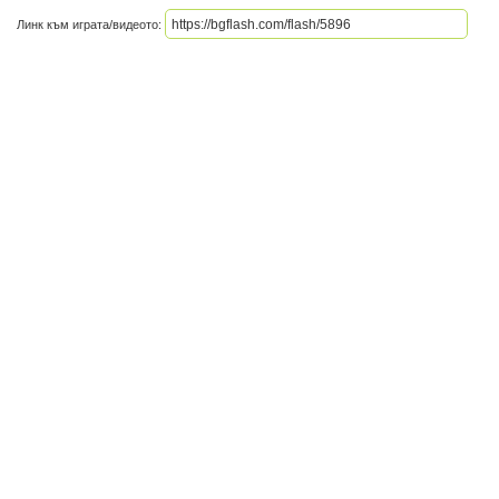
Линк към играта/видеото: