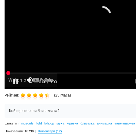
Рейтинг:
(
25
гласа)
Кой ще спечели близалката?
Етикети:
minuscule
fight
lollipop
муха
мравка
близалка
анимация
анимационен
Показвания:
18730
Коментари (12)