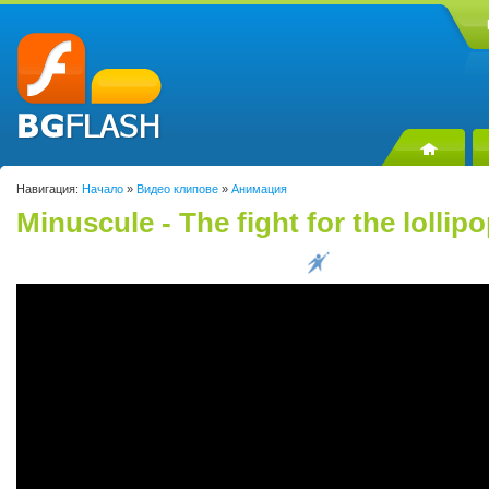
Навигация:
Начало
»
Видео клипове
»
Анимация
Minuscule - The fight for the lollip