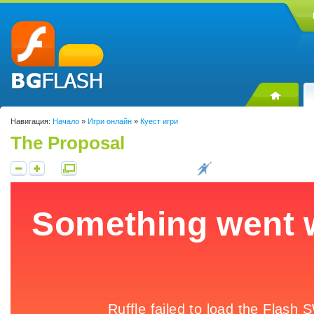
Навигация:
Начало
»
Игри онлайн
»
Куест игри
The Proposal