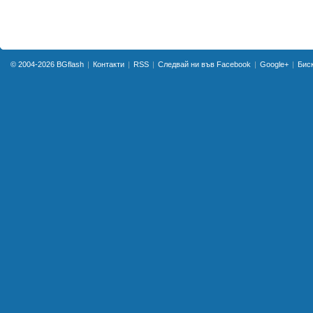
© 2004-2026
BGflash
Контакти
RSS
Следвай ни във Facebook
Google+
Бис