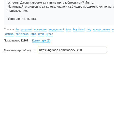
успеели Джош навреме да стигне при любимата си? Или ....
Използвайте мишката, за да откривате и събирате предмети, които мога
приключение.
Управление: мишка
Етикети:
the
proposal
adventure
engagement
love
boyfriend
ring
предложение
п
логика
логическа
игра
игри
куест
Показвания:
12167
Коментари (5)
Линк към играта/видеото: