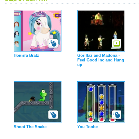
Понита Bratz
Gorillaz and Madona -
Feel Good Inc and Hung
up
Shoot The Snake
You Toobe