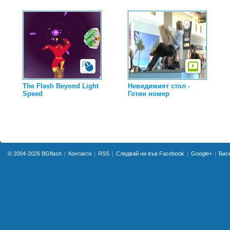
The Flash Beyond Light
Невидимият стол -
Speed
Готин номер
© 2004-2026
BGflash
Контакти
RSS
Следвай ни във Facebook
Google+
Бис