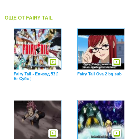
ОЩЕ ОТ FAIRY TAIL
Fairy Tail - Епизод 53 [
Fairy Tail Ova 2 bg sub
Бг Субс ]