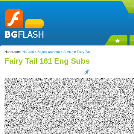
Навигация:
Начало
»
Видео клипове
»
Аниме
»
Fairy Tail
Fairy Tail 161 Eng Subs