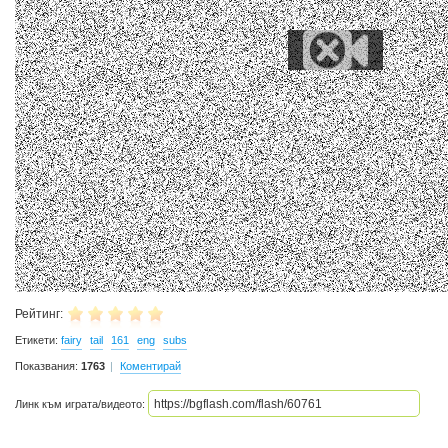
Рейтинг:
Етикети:
fairy
tail
161
eng
subs
Показвания:
1763
Коментирай
Линк към играта/видеото: