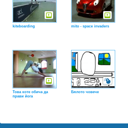
kiteboarding
mito - space invaders
Това коте обича да
Бялото човече
прави йога