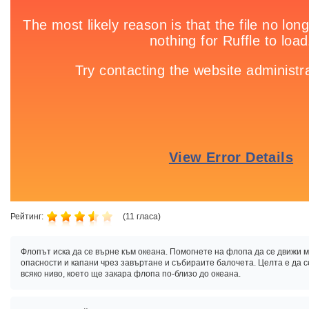
Рейтинг:
(
11
гласа)
Флопът иска да се върне към океана. Помогнете на флопа да се движи 
опасности и капани чрез завъртане и събираите балочета. Целта е да с
всяко ниво, което ще закара флопа по-близо до океана.