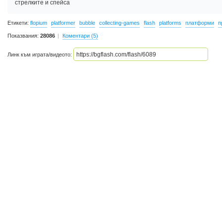
стрелките и спейса
Етикети:
flopium
platformer
bubble
collecting-games
flash
platforms
платформи
п
Показвания:
28086
Коментари (5)
Линк към играта/видеото: