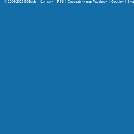
© 2004-2026
BGflash
Контакти
RSS
Следвай ни във Facebook
Google+
Бис