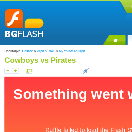
Навигация:
Начало
»
Игри онлайн
»
Мултиплеър игри
Cowboys vs Pirates