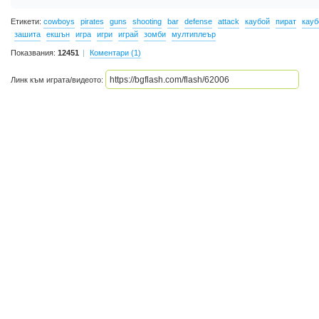
Етикети:
cowboys
pirates
guns
shooting
bar
defense
attack
каубой
пират
кауб
зашита
екшън
игра
игри
играй
зомби
мултиплеър
Показвания:
12451
Коментари (1)
Линк към играта/видеото: