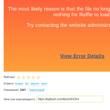
Рейтинг:
Етикети:
fanged
fun
players
pack
Показвания:
1807
Коментирай
Линк към играта/видеото: