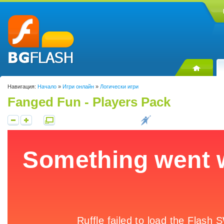
Навигация:
Начало
»
Игри онлайн
»
Логически игри
Fanged Fun - Players Pack