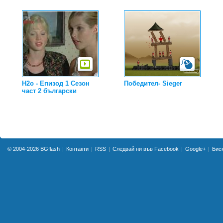
H2o - Епизод 1 Сезон
Победител- Sieger
част 2 български
© 2004-2026
BGflash
Контакти
RSS
Следвай ни във Facebook
Google+
Бис