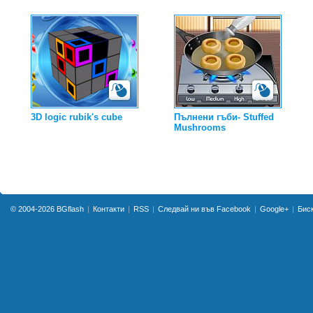
3D logic rubik's cube
Пълнени гъби- Stuffed
Mushrooms
© 2004-2026
BGflash
Контакти
RSS
Следвай ни във Facebook
Google+
Бис