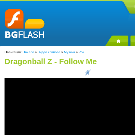
Навигация:
Начало
»
Видео клипове
»
Музика
»
Рок
Dragonball Z - Follow Me