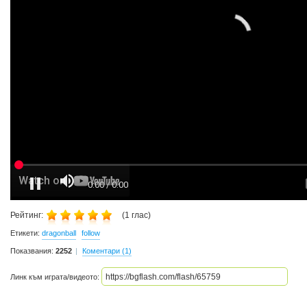
Рейтинг:
(
1
глас)
Етикети:
dragonball
follow
Показвания:
2252
Коментари (1)
Линк към играта/видеото: