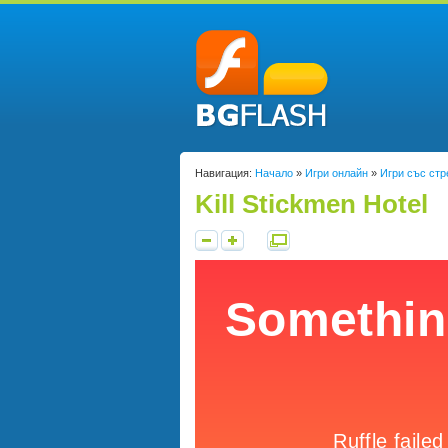
Навигация:
Начало
»
Игри онлайн
»
Игри със стр
Kill Stickmen Hotel