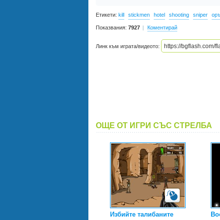
Етикети:
kill
stickmen
hotel
shooting
sniper
ор
Показвания:
7927
Коментирай
Линк към играта/видеото:
ОЩЕ ОТ ИГРИ СЪС СТРЕЛБА
Избийте талибаните
Bo