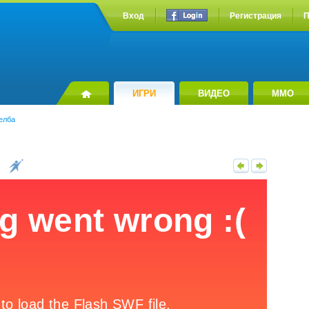
Вход
Регистрация
П
ИГРИ
ВИДЕО
MMO
елба