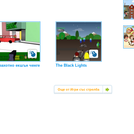
рахотно екшън ченге
The Black Lights
Още от Игри със стрелба