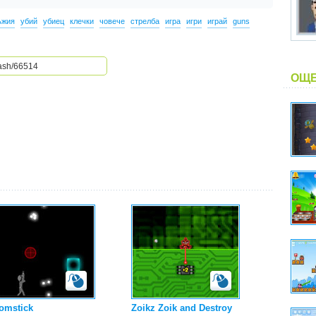
ъжия
убий
убиец
клечки
човече
стрелба
игра
игри
играй
guns
ОЩЕ
omstick
Zoikz Zoik and Destroy