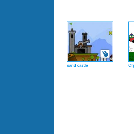
sand castle
Ст