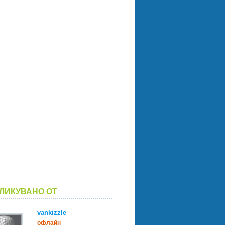
ЛИКУВАНО ОТ
vankizzle
офлайн