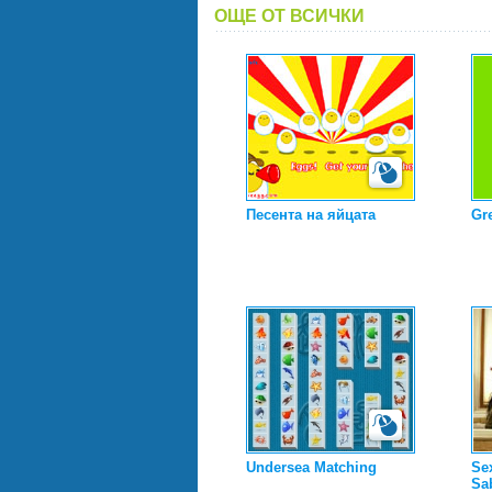
ОЩЕ ОТ ВСИЧКИ
Песента на яйцата
Gr
Undersea Matching
Se
Sab