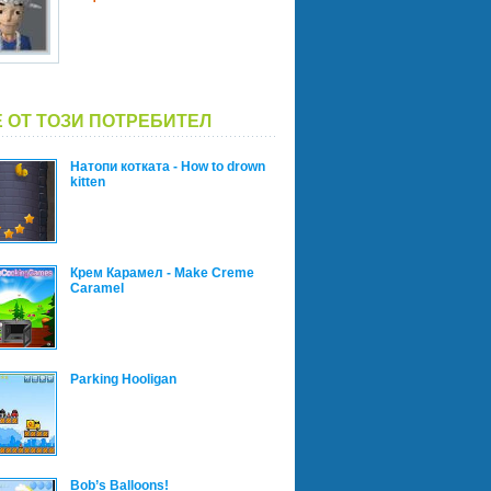
 ОТ ТОЗИ ПОТРЕБИТЕЛ
Натопи котката - How to drоwn
kitten
Крем Карамел - Make Creme
Caramel
Parking Hooligan
Bob’s Balloons!