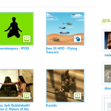
ДОБ
eenskeepers - IPOD
Бен 10 НЛО - Flying
Saucers
nad
din
xy Jedi Bubblebath!
Exoids
er 2: Return of the