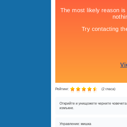
Рейтинг:
(
2
гласа)
Открийте и унищожете черните човечета. 
измъкне.
Управление: мишка