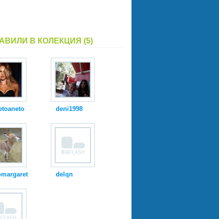
АВИЛИ В КОЛЕКЦИЯ (5)
etoaneto
deni1998
omargaret
delqn