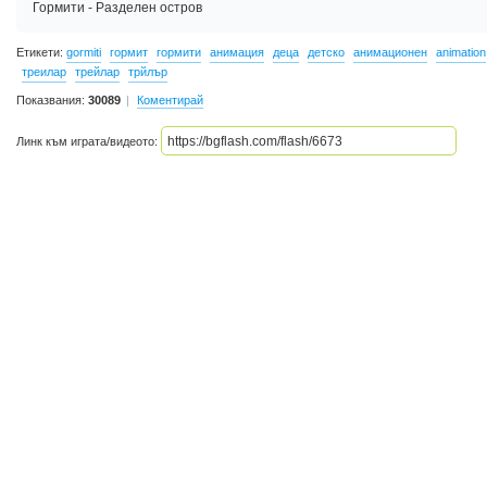
Гормити - Разделен остров
Етикети:
gormiti
гормит
гормити
анимация
деца
детско
анимационен
animation
треилар
трейлар
трйлър
Показвания:
30089
Коментирай
Линк към играта/видеото: