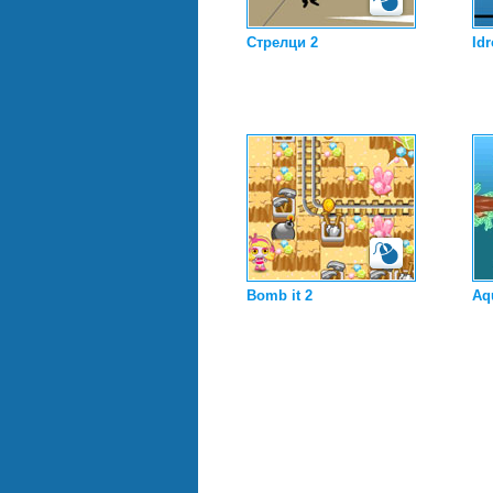
Стрелци 2
Idr
Bomb it 2
Aq