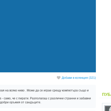
Добави в колекция (321)
рая на всяко ниво . Може да се играе срещу компютъра също и
ПУБ
- само, че с пирати. Разполагаш с различни странни и забавни
-добри оръжия от сандъците.