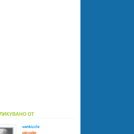
ЛИКУВАНО ОТ
vankizzle
офлайн