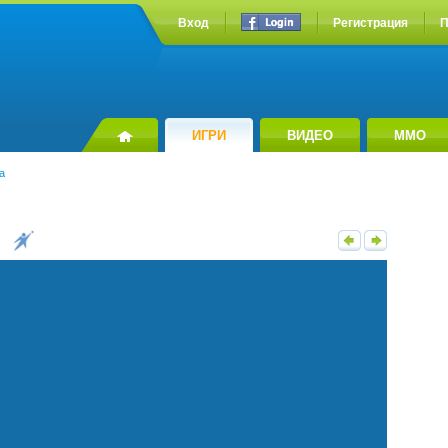
Вход
Регистрация
П
ИГРИ
ВИДЕО
MMO
а