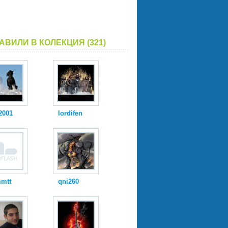
АВИЛИ В КОЛЕКЦИЯ (321)
s2001
lordifen
mtt
qni260