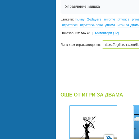
Управление: мишка
Етикети:
mutiny
2-players
nitrome
physics
proje
стратегия
стратегически
двама
игри-за-двам
Показвания:
54778
Коментари (12)
Линк към играта/видеото:
ОЩЕ ОТ ИГРИ ЗА ДВАМА