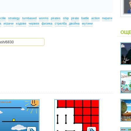
ctile
strategy
turnbased
worms
pirates
ship
pirate
battle
action
пирати
а
играчи
ходове
червеи
физика
стрелба
двойна
мутини
ОЩЕ