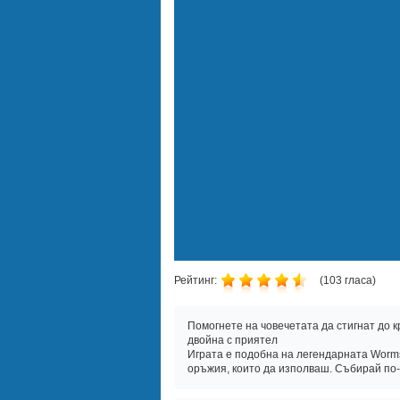
Рейтинг:
(
103
гласа)
Помогнете на човечетата да стигнат до к
двойна с приятел
Играта е подобна на легендарната Worms 
оръжия, които да изполваш. Събирай по