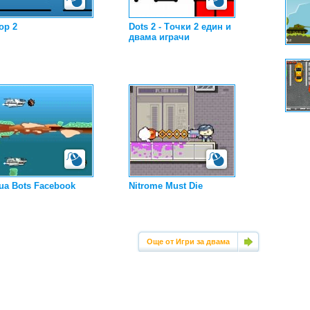
op 2
Dots 2 - Tочки 2 един и
двама играчи
ua Bots Facebook
Nitrome Must Die
Още от Игри за двама