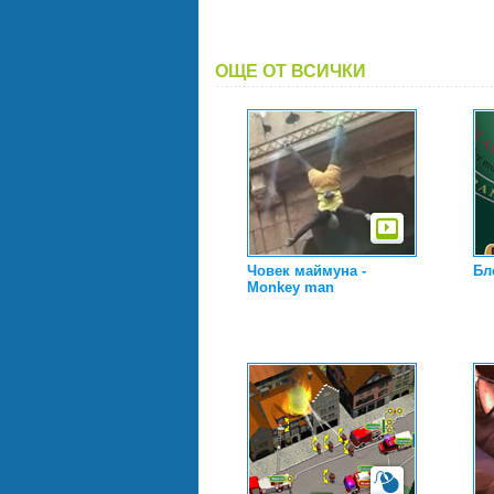
ОЩЕ ОТ ВСИЧКИ
Човек маймуна -
Бле
Monkey man