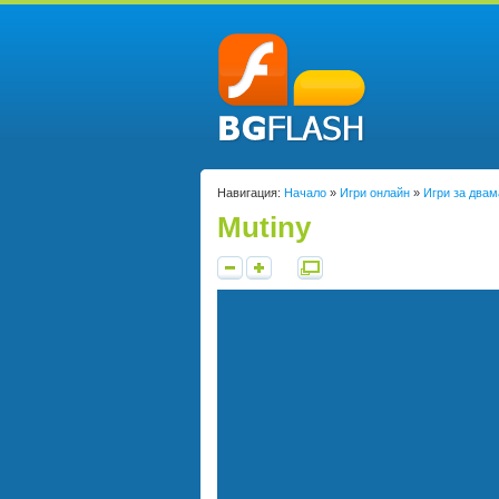
Навигация:
Начало
»
Игри онлайн
»
Игри за двам
Mutiny