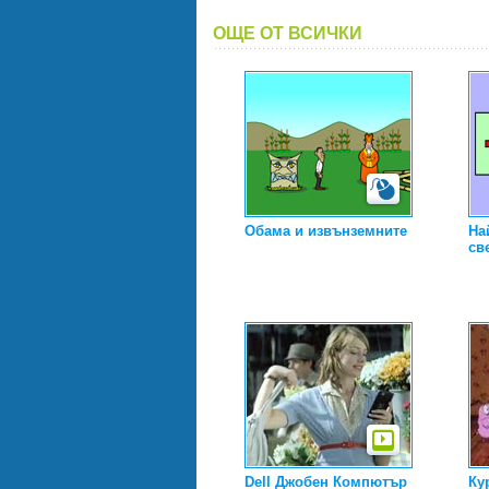
ОЩЕ ОТ ВСИЧКИ
Обама и извънземните
На
св
Dell Джобен Компютър
Ку