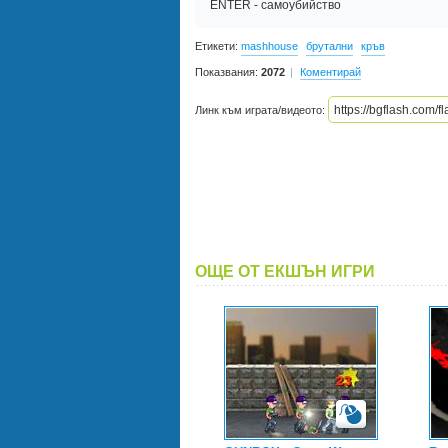
ENTER - самоубийство
Етикети:
mashhouse
брутални
кръв
Показвания:
2072
Коментирай
Линк към играта/видеото:
ОЩЕ ОТ ЕКШЪН ИГРИ