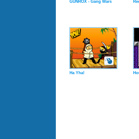
GUNROX - Gang Wars
Re
Ha Yha!
Ho