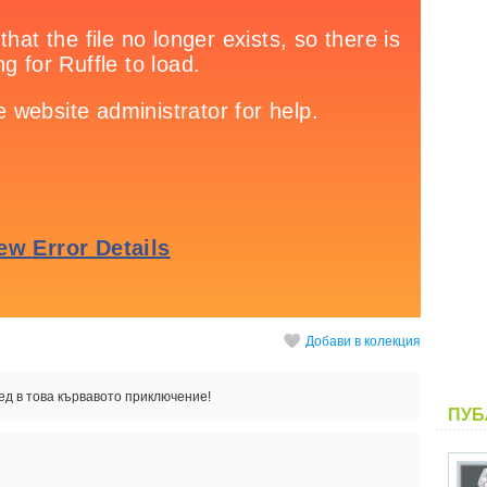
Добави в колекция
ед в това кървавото приключение!
ПУБ