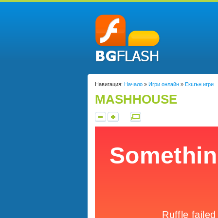
Навигация:
Начало
»
Игри онлайн
»
Екшън игри
MASHHOUSE