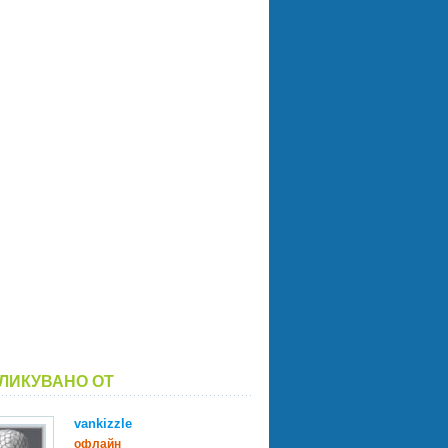
ЛИКУВАНО ОТ
vankizzle
офлайн