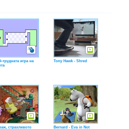
й-трудната игра на
Tony Hawk - Shred
ета
раж, страхливото
Bernard - Eva in Not