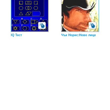
IQ Тест
Чък Норис:Ново лице