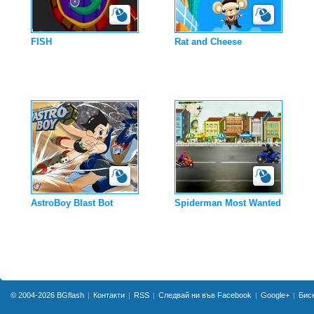
FISH
Rat and Cheese
AstroBoy Blast Bot
Spiderman Most Wanted
© 2004-2026
BGflash
Контакти
RSS
Следвай ни във Facebook
Google+
Бис