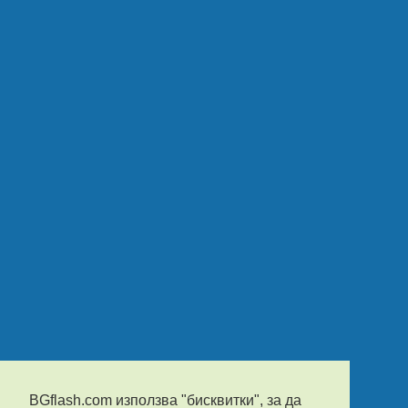
BGflash.com използва "бисквитки", за да