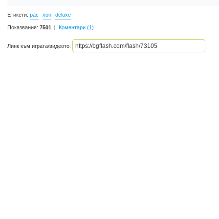
Етикети:
pac
xon
deluxe
Показвания:
7501
Коментари (1)
Линк към играта/видеото: