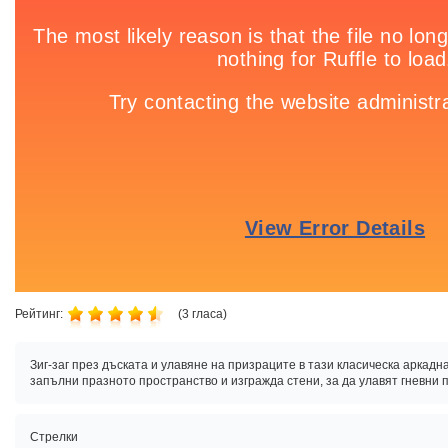
Рейтинг:
(
3
гласа)
Зиг-заг през дъската и улавяне на призраците в тази класическа аркадн
запълни празното пространство и изгражда стени, за да улавят гневни 
Стрелки