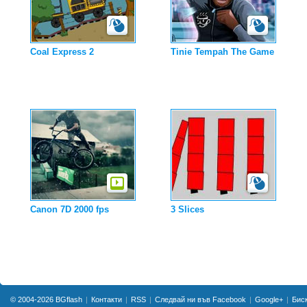
Coal Express 2
Tinie Tempah The Game
Canon 7D 2000 fps
3 Slices
© 2004-2026
BGflash
Контакти
RSS
Следвай ни във Facebook
Google+
Бис