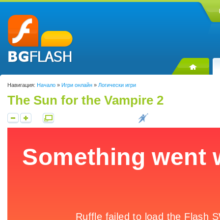
Навигация:
Начало
»
Игри онлайн
»
Логически игри
The Sun for the Vampire 2