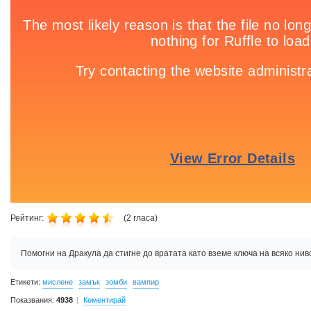
Рейтинг:
(
2
гласа)
Помогни на Дракула да стигне до вратата като вземе ключа на всяко нив
Етикети:
мислене
замък
зомби
вампир
Показвания:
4938
Коментирай