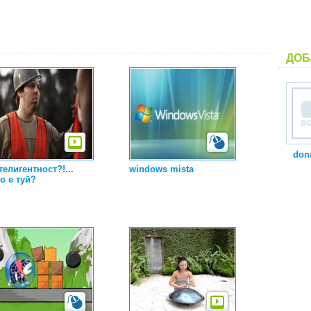
ДОБ
don
телигентност?!...
windows mista
о е туй?