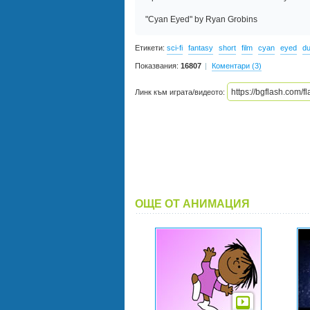
"Cyan Eyed" by Ryan Grobins
Етикети:
sci-fi
fantasy
short
film
cyan
eyed
du
Показвания:
16807
Коментари (3)
Линк към играта/видеото:
ОЩЕ ОТ АНИМАЦИЯ