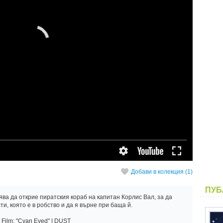
Добави в колекция (1)
ПУБ
ва да открие пиратския кораб на капитан Корлис Вал, за да
и, която е в робство и да я върне при баща й.
 Film: "Cyan Eyed" | DUST