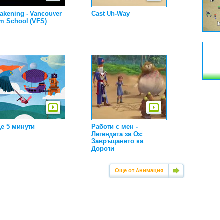
akening - Vancouver
Cast Uh-Way
lm School (VFS)
е 5 минути
Работи с мен -
Легендата за Оз:
Завръщането на
Дороти
Още от Анимация