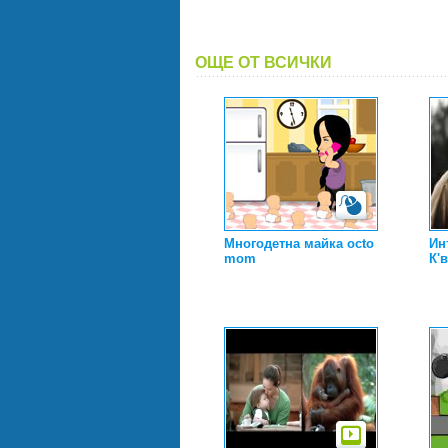
ОЩЕ ОТ ВСИЧКИ
Многодетна майка octo
Ин
mom
К'в