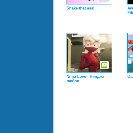
Shake that ass!
Aw
Fi
Ninja Love - Нинджа
Ощ
любов