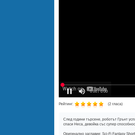
Рейтинг:
(
2
гласа)
След години търсене, роботът Грънт успя
спаси Неса, девойка със супер способност
Оригинално заглавие: Sci-Fi Fantasy Short