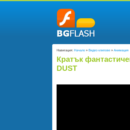
Навигация:
Начало
»
Видео клипове
»
Анимация
Кратък фантастиче
DUST