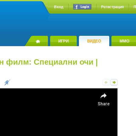
Вход
Регистрация
П
ИГРИ
ВИДЕО
MMO
н филм: Специални очи |