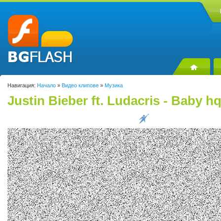
Навигация:
Начало
»
Видео клипове
»
Музика
Justin Bieber ft. Ludacris - Baby h