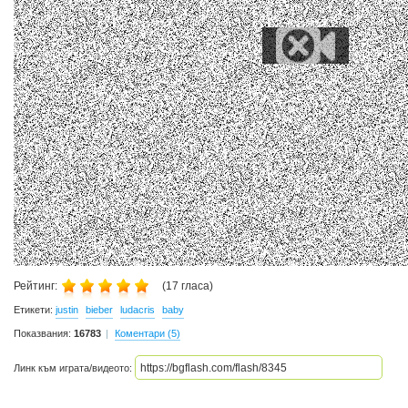
Рейтинг:
(
17
гласа)
Етикети:
justin
bieber
ludacris
baby
Показвания:
16783
Коментари (5)
Линк към играта/видеото: