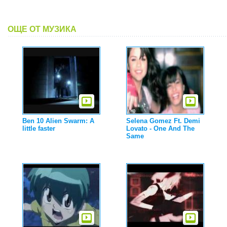
ОЩЕ ОТ МУЗИКА
Ben 10 Alien Swarm: A
Selena Gomez Ft. Demi
little faster
Lovato - One And The
Same