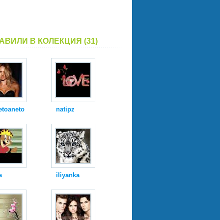
АВИЛИ В КОЛЕКЦИЯ (31)
etoaneto
natipz
a
iliyanka