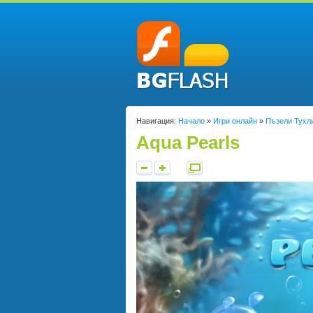
Навигация:
Начало
»
Игри онлайн
»
Пъзели Тухл
Aqua Pearls