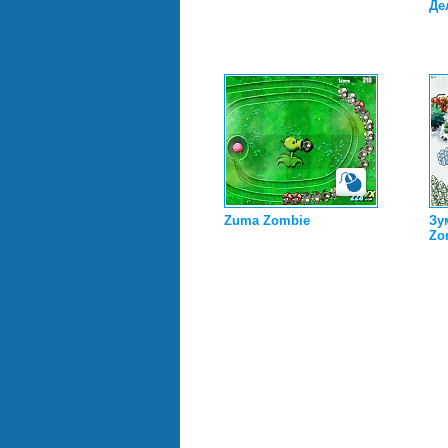
Де
Zuma Zombie
Зу
Zo