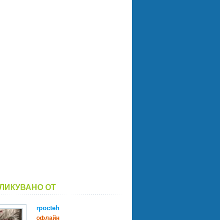
ЛИКУВАНО ОТ
rpocteh
офлайн