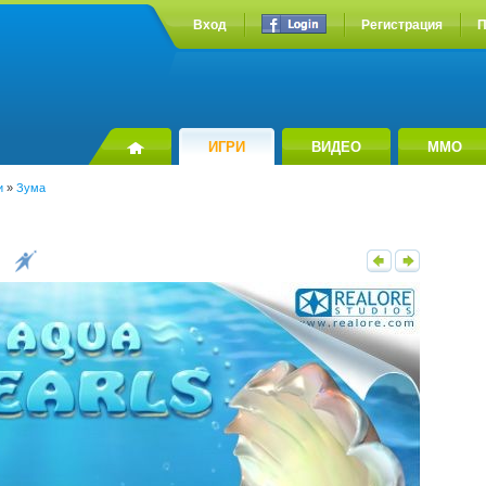
Вход
Регистрация
П
ИГРИ
ВИДЕО
MMO
и
»
Зума