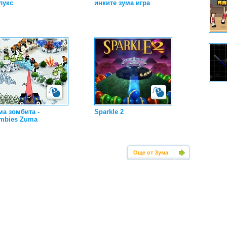
лукс
инките зума игра
ма зомбита -
Sparkle 2
mbies Zuma
Още от Зума