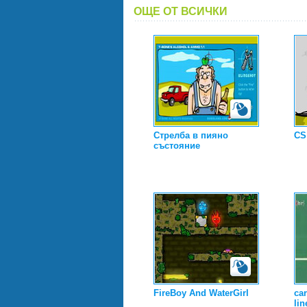
ОЩЕ ОТ ВСИЧКИ
Стрелба в пияно
CS
състояние
FireBoy And WaterGirl
car
lin