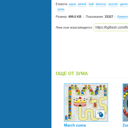
Етикети:
aqua
pearls
ball
destroy
puzzle
game
зума
Размер:
499.0 KB
Показвания:
33327
Комент
Линк към играта/видеото:
ОЩЕ ОТ ЗУМА
March zuma
Zu