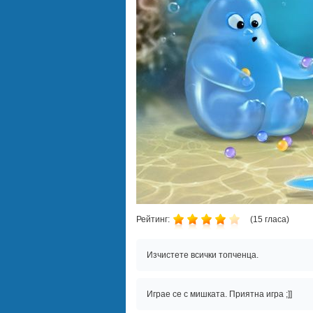
Рейтинг:
(
15
гласа)
Изчистете всички топченца.
Играе се с мишката. Приятна игра ;]]