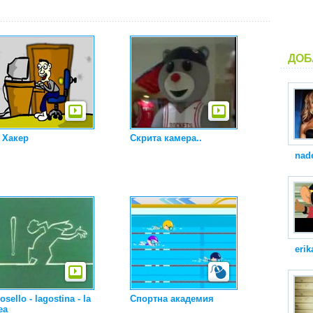
ДОБ
 Хакер
Скрита камера..
nad
erik
osello - lagostina - la
Спортна академия
ea