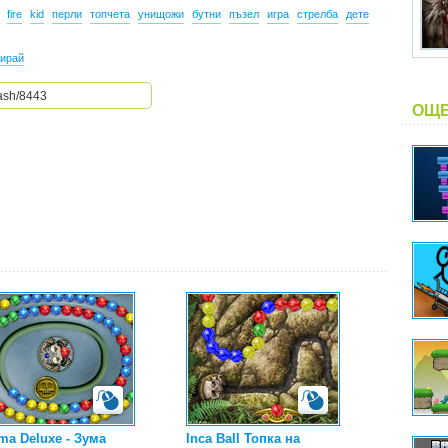
fire
kid
перли
топчета
унищожи
бутни
пъзел
игра
стрелба
дете
ирай
ОЩЕ
ma Deluxe - Зума
Inca Ball Топка на