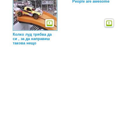
People are awesome
Колко луд трябва да
си , за да направиш
такова нещо