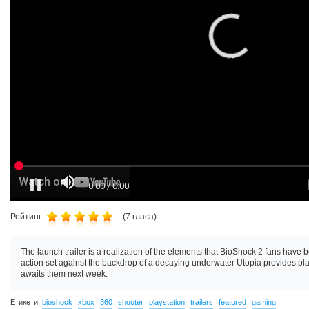
Рейтинг:
(
7
гласа)
The launch trailer is a realization of the elements that BioShock 2 fans have 
action set against the backdrop of a decaying underwater Utopia provides play
awaits them next week.
Етикети:
bioshock
xbox
360
shooter
playstation
trailers
featured
gaming