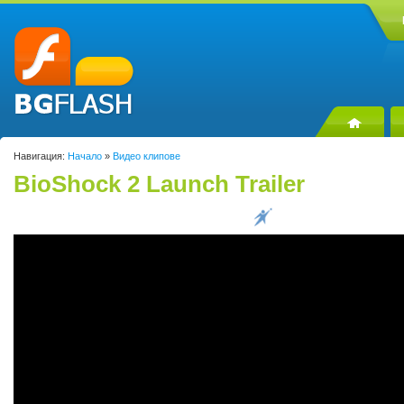
Навигация:
Начало
»
Видео клипове
BioShock 2 Launch Trailer