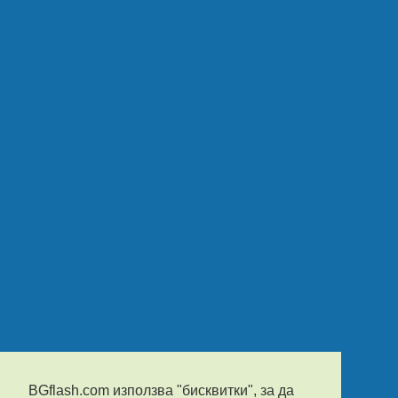
BGflash.com използва "бисквитки", за да