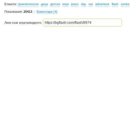
Етикети:
приключенски
деца
детски
игри
joeys
day
out
adventure
flash
series
Показвания:
20413
Коментари (4)
Линк към играта/видеото: