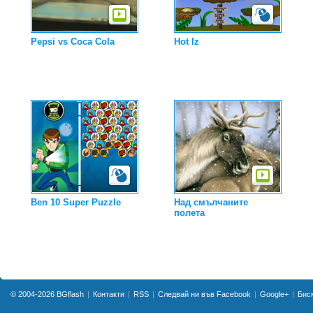
Pepsi vs Coca Cola
Hot lz
Ben 10 Super Puzzle
Над смълчаните
полета
© 2004-2026
BGflash
Контакти
RSS
Следвай ни във Facebook
Google+
Бис