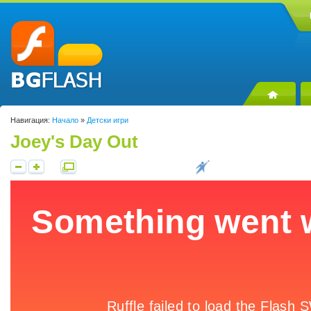
Навигация:
Начало
»
Детски игри
Joey's Day Out