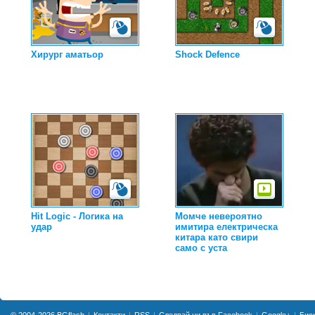
Хирург аматьор
Shock Defence
Hit Logic - Логика на
Момче невероятно
удар
имитира електрическа
китара като свири
само с уста