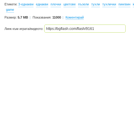
Етикети:
3-еднакви
еднакви
плочки
цветове
пъзели
тухли
тухлички
пингвин
game
Размер:
5.7 MB
Показвания:
11000
Коментирай
Линк към играта/видеото: