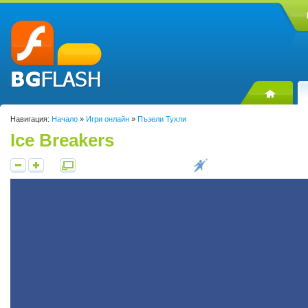
Навигация:
Начало
»
Игри онлайн
»
Пъзели Тухли
Ice Breakers