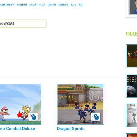
оактивен
екшън
игра
игри
game
games
igra
igri
ОЩЕ
rio Combat Deluxe
Dragon Spirits