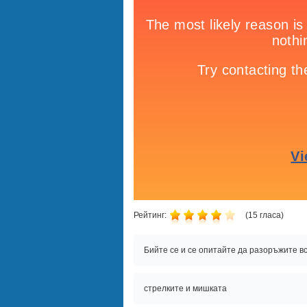
Рейтинг:
(
15
гласа)
Бийте се и се опитайте да разоръжите вс
стрелките и мишката