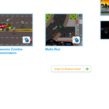
esome Zombie
Mafia Run
terminators
Още от Екшън игри