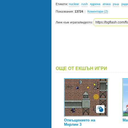
Етикети:
nuclear
rush
ядрена
атака
ръш
ради
Показвания:
13724
Коментари (2)
Линк към играта/видеото:
ОЩЕ ОТ ЕКШЪН ИГРИ
Отмъщението на
Ma
Мерлин 3