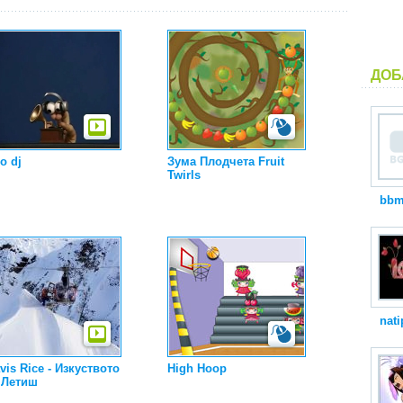
ДОБ
o dj
Зума Плодчета Fruit
Twirls
bbm
nati
vis Rice - Изкуството
High Hoop
 Летиш