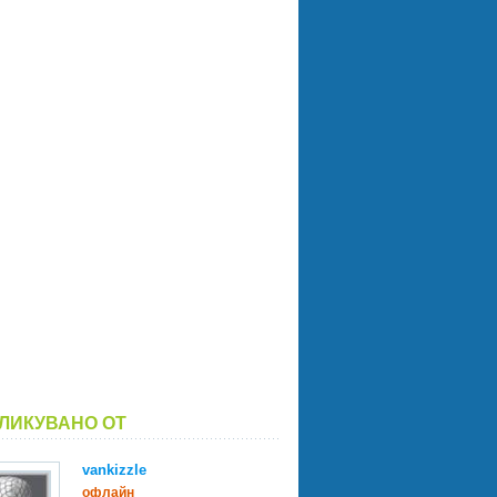
ЛИКУВАНО ОТ
vankizzle
офлайн