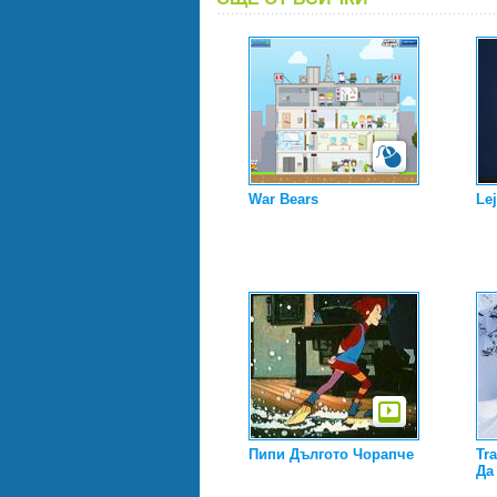
War Bears
Lej
Пипи Дългото Чорапче
Tra
Да