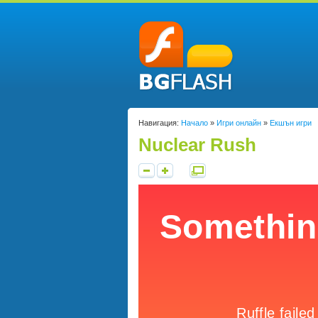
Навигация:
Начало
»
Игри онлайн
»
Екшън игри
Nuclear Rush