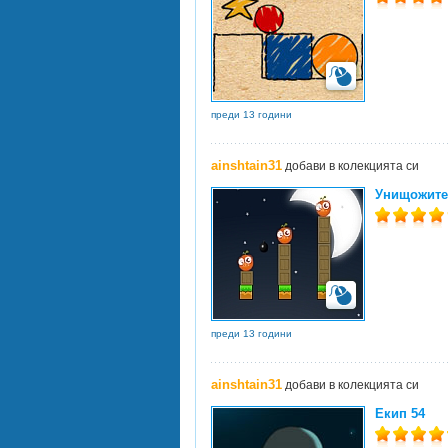
преди 13 години
ainshtain31
добави в колекцията си
Унищожител
преди 13 години
ainshtain31
добави в колекцията си
Екип 54