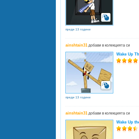
преди 13 години
ainshtain31
добави в колекцията си
Wake Up Th
преди 13 години
ainshtain31
добави в колекцията си
Wake Up th