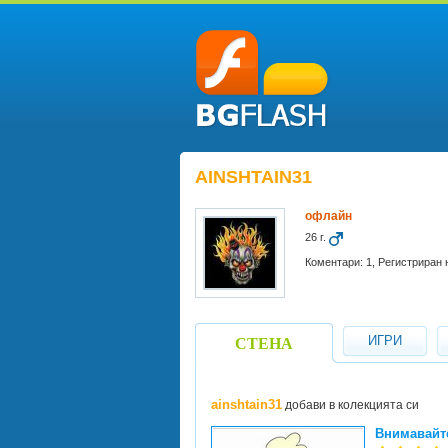
AINSHTAIN31
офлайн
26 г.
Коментари: 1, Регистриран н
ИГРИ
СТЕНА
ainshtain31
добави в колекцията си
Внимавайте