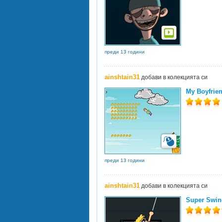
преди 13 години
ainshtain31
добави в колекцията си
My Boyfrien
преди 13 години
ainshtain31
добави в колекцията си
Super Swin