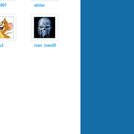
i007
ahilec
u1
ivan_ivan20