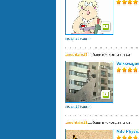
преди 13 години
ainshtain31
добави в колекцията си
Volkswagen 
преди 13 години
ainshtain31
добави в колекцията си
Milo Physic