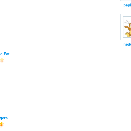
pep
ned
d Fat
gers