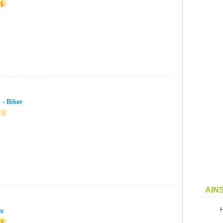
- Biker
AIN
s