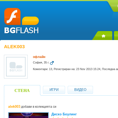
ALEK003
офлайн
София, 35 г.
Коментари: 13, Регистриран на: 23 Nov 2013 15:24, Последна а
ИГРИ
ВИДЕО
СТЕНА
alek003
добави в колекцията си
Диско Боулинг