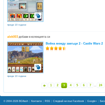
преди 10 години
alek003
добави в колекцията си
Война между замъци 2 - Castle Wars 2
преди 10 години
1
2
4
5
6
7
24
«
3
...
»
© 2004-2026
BGflash
Контакти
RSS
Следвай ни във Facebook
Google+
Бис