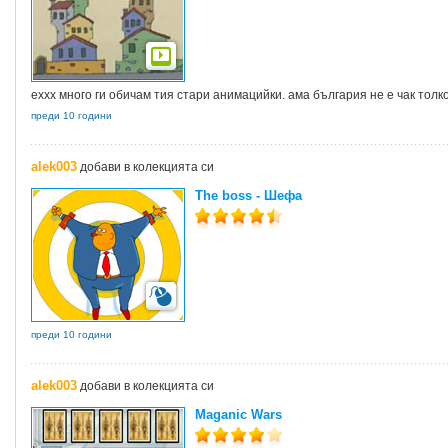
еххх много ги обичам тия стари анимацийки. ама българия не е чак толк
преди 10 години
alek003
добави в колекцията си
The boss - Шефа
преди 10 години
alek003
добави в колекцията си
Maganic Wars