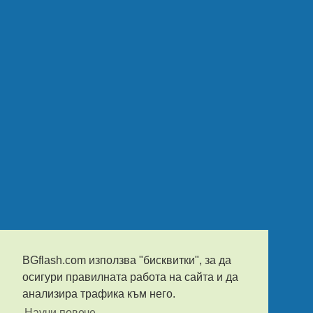
BGflash.com използва "бисквитки", за да
осигури правилната работа на сайта и да
анализира трафика към него.
Научи повече