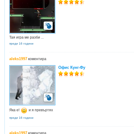
Тая игра ме разби ...
преди 16 години
aleks1997
коментира
Офис Кунг-Фу
Яка е!
и я превъртях
преди 16 години
aleks1997
коментира