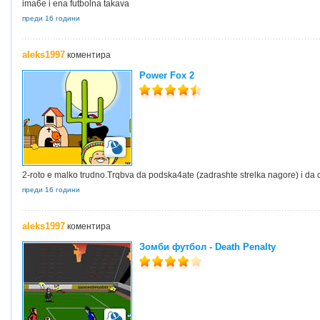
ima6e i ena futbolna takava
преди 16 години
aleks1997
коментира
Power Fox 2
2-roto e malko trudno.Trqbva da podska4ate (zadrashte strelka nagore) i da ce
преди 16 години
aleks1997
коментира
Зомби футбол - Death Penalty