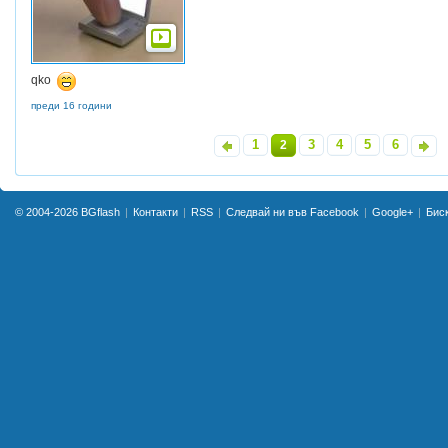
qko
преди 16 години
1
3
4
5
6
«
2
»
© 2004-2026
BGflash
Контакти
RSS
Следвай ни във Facebook
Google+
Бис