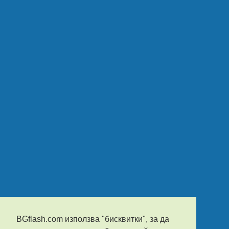
BGflash.com използва "бисквитки", за да