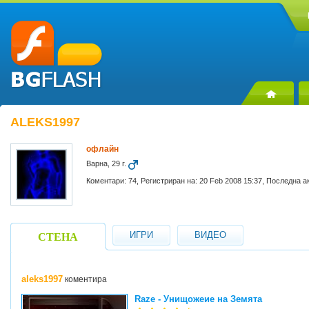
ALEKS1997
офлайн
Варна, 29 г.
Коментари: 74, Регистриран на: 20 Feb 2008 15:37, Последна а
ИГРИ
ВИДЕО
СТЕНА
aleks1997
коментира
Raze - Унищожеие на Земята