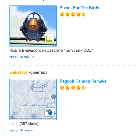
Pixar - For The Birds
Има го в началото на детското "Талъсъми ООД"
преди 16 години
aleks1997
коментира
Ragdoll Cannon Remake
qka e (357 shots)
преди 16 години