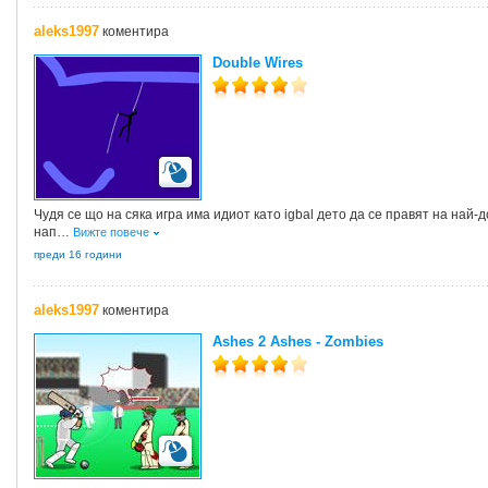
aleks1997
коментира
Double Wires
Чудя се що на сяка игра има идиот като igbal дето да се правят на най-
нап
…
Вижте повече
преди 16 години
aleks1997
коментира
Ashes 2 Ashes - Zombies