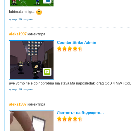
lubimata mi igra
преди 16 години
aleks1997
коментира
Counter Strike Admin
ave vqrno 4e e dolnoprobna ma stava.Ma naposledak igraq CoD 4 MW i C
преди 16 години
aleks1997
коментира
Лаптопът на бъдещето...