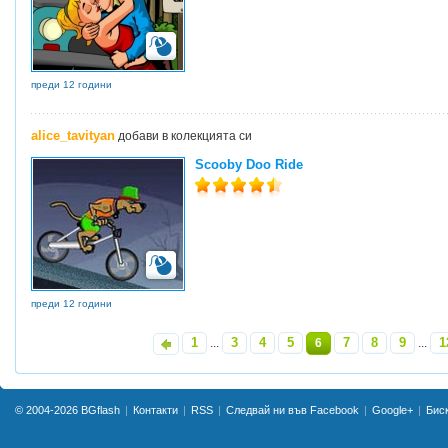
преди 12 години
alice_tavityan
добави в колекцията си
Scooby Doo Ride
преди 12 години
1
3
4
5
7
8
9
1
«
...
6
...
© 2004-2026
BGflash
Контакти
RSS
Следвай ни във Facebook
Google+
Бис