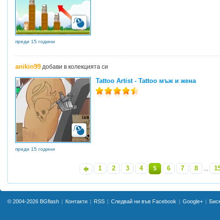
преди 15 години
anikin99
добави в колекцията си
Tattoo Artist - Tattoo мъж и жена
преди 15 години
1
2
3
4
6
7
8
1
«
5
...
© 2004-2026
BGflash
Контакти
RSS
Следвай ни във Facebook
Google+
Бис