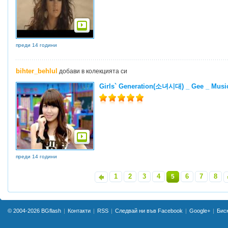
преди 14 години
bihter_behlul
добави в колекцията си
Girls` Generation(소녀시대) _ Gee _ Musi
преди 14 години
1
2
3
4
6
7
8
«
5
»
© 2004-2026
BGflash
Контакти
RSS
Следвай ни във Facebook
Google+
Бис