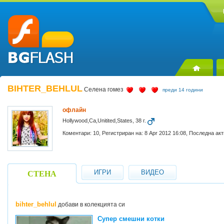
BIHTER_BEHLUL
Селена гомез
преди 14 години
офлайн
Hollywood,Ca,Unitited,States, 38 г.
Коментари: 10, Регистриран на: 8 Apr 2012 16:08, Последна ак
ИГРИ
ВИДЕО
СТЕНА
bihter_behlul
добави в колекцията си
Супер смешни котки