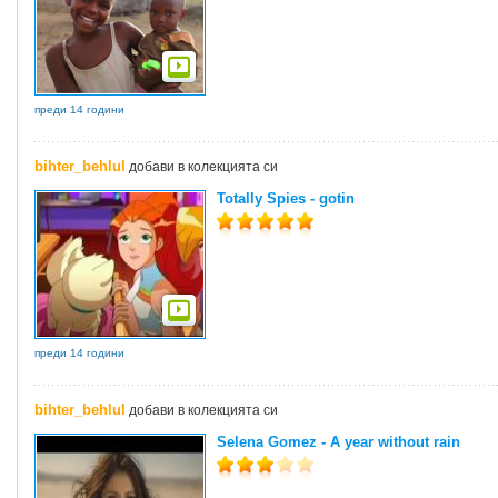
преди 14 години
bihter_behlul
добави в колекцията си
Totally Spies - gotin
преди 14 години
bihter_behlul
добави в колекцията си
Selena Gomez - A year without rain