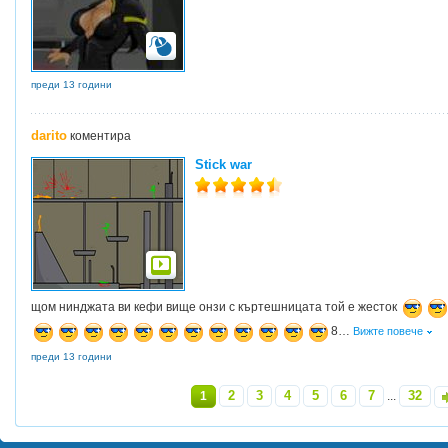
преди 13 години
darito
коментира
Stick war
щом нинджата ви кефи вище онзи с къртешницата той е жесток
8
…
Вижте повече
преди 13 години
2
3
4
5
6
7
32
1
...
»