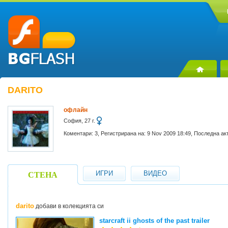
DARITO
офлайн
София, 27 г.
Коментари: 3, Регистрирана на: 9 Nov 2009 18:49, Последна ак
ИГРИ
ВИДЕО
СТЕНА
darito
добави в колекцията си
starcraft ii ghosts of the past trailer