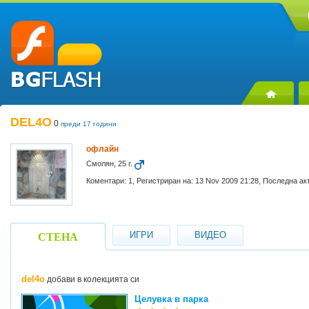
DEL4O
0
преди 17 години
офлайн
Смолян, 25 г.
Коментари: 1, Регистриран на: 13 Nov 2009 21:28, Последна ак
ИГРИ
ВИДЕО
СТЕНА
del4o
добави в колекцията си
Целувка в парка