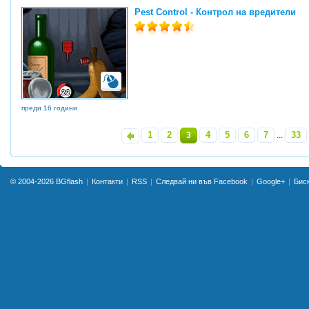
Pest Control - Контрол на вредители
преди 16 години
1
2
4
5
6
7
33
«
3
...
»
© 2004-2026
BGflash
Контакти
RSS
Следвай ни във Facebook
Google+
Бис