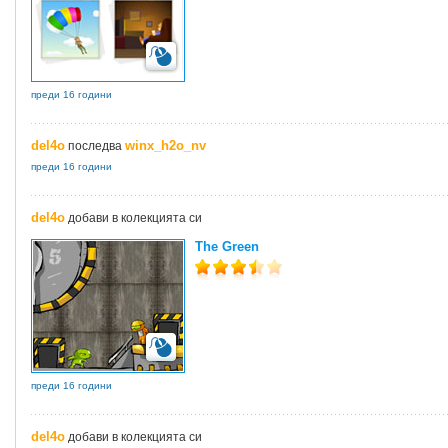
преди 16 години
del4o
winx_h2o_nv
последва
преди 16 години
del4o
добави в колекцията си
The Green
преди 16 години
del4o
добави в колекцията си