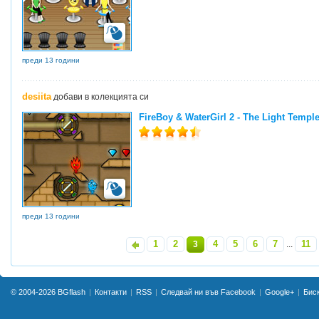
преди 13 години
desiita
добави в колекцията си
FireBoy & WaterGirl 2 - The Light Templ
преди 13 години
1
2
4
5
6
7
11
«
3
...
»
© 2004-2026
BGflash
Контакти
RSS
Следвай ни във Facebook
Google+
Бис