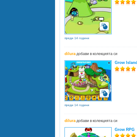
преди 14 години
dilura
добави в колекцията си
Grow Islan
преди 14 години
dilura
добави в колекцията си
Grow RPG