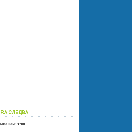
URA СЛЕДВА
Няма намерени.