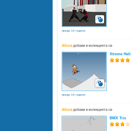
преди 14 години
dilura
добави в колекцията си
Xtreme Heli
преди 14 години
dilura
добави в колекцията си
BMX Trix