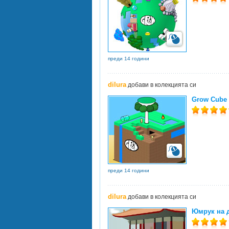
преди 14 години
dilura
добави в колекцията си
Grow Cube
преди 14 години
dilura
добави в колекцията си
Юмрук на 