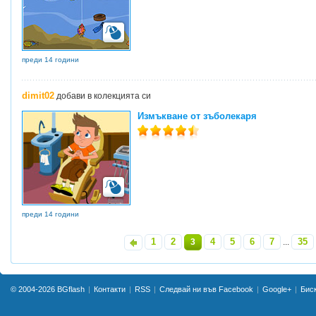
преди 14 години
dimit02
добави в колекцията си
Измъкване от зъболекаря
преди 14 години
1
2
4
5
6
7
35
«
3
...
»
© 2004-2026
BGflash
Контакти
RSS
Следвай ни във Facebook
Google+
Бис