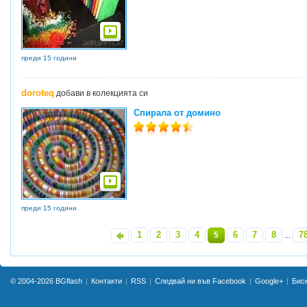
преди 15 години
doroteq
добави в колекцията си
Спирала от домино
преди 15 години
1
2
3
4
6
7
8
7
«
5
...
© 2004-2026
BGflash
Контакти
RSS
Следвай ни във Facebook
Google+
Бис