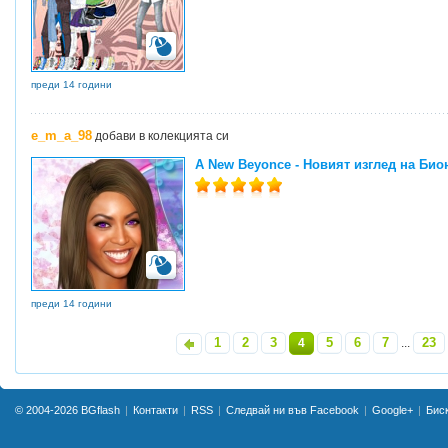
преди 14 години
e_m_a_98
добави в колекцията си
A New Beyonce - Новият изглед на Био
преди 14 години
1
2
3
5
6
7
23
«
4
...
»
© 2004-2026
BGflash
Контакти
RSS
Следвай ни във Facebook
Google+
Бис