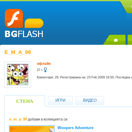
E_M_A_98
офлайн
27 г.
Коментари: 29, Регистрирана на: 23 Feb 2009 16:50, Последна 
ИГРИ
ВИДЕО
СТЕНА
e_m_a_98
добави в колекцията си
Woopers Adventure