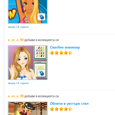
преди 14 години
e_m_a_98
добави в колекцията си
Сватбен маникюр
преди 14 години
e_m_a_98
добави в колекцията си
Облечи в уестърн стил