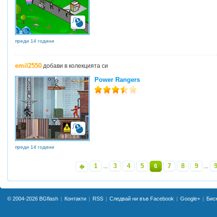
преди 14 години
emil2550
добави в колекцията си
Power Rangers
преди 14 години
1
3
4
5
7
8
9
«
...
6
...
© 2004-2026
BGflash
Контакти
RSS
Следвай ни във Facebook
Google+
Бис