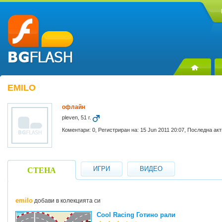
EMILO
офлайн
pleven, 51 г.
Коментари: 0, Регистриран на: 15 Jun 2011 20:07, Последна акт
ИГРИ
ВИДЕО
СТЕНА
emilo
добави в колекцията си
Cool Racing Готино рали