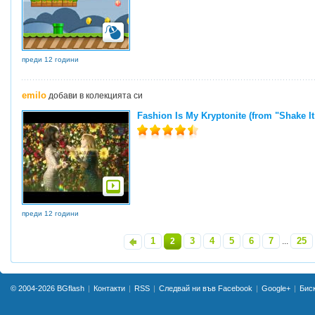
преди 12 години
emilo
добави в колекцията си
Fashion Is My Kryptonite (from "Shake I
преди 12 години
1
3
4
5
6
7
25
«
2
...
»
© 2004-2026
BGflash
Контакти
RSS
Следвай ни във Facebook
Google+
Бис