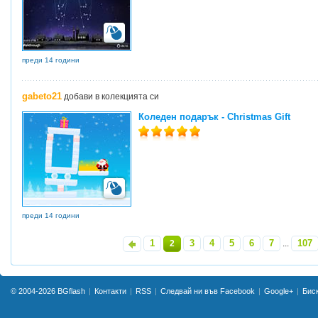
преди 14 години
gabeto21
добави в колекцията си
Коледен подарък - Christmas Gift
преди 14 години
1
3
4
5
6
7
107
«
2
...
»
© 2004-2026
BGflash
Контакти
RSS
Следвай ни във Facebook
Google+
Бис