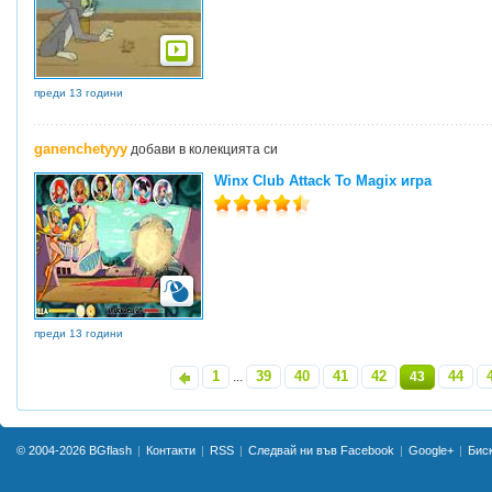
преди 13 години
ganenchetyyy
добави в колекцията си
Winx Club Attack To Magix игра
преди 13 години
1
39
40
41
42
44
«
...
43
© 2004-2026
BGflash
Контакти
RSS
Следвай ни във Facebook
Google+
Бис