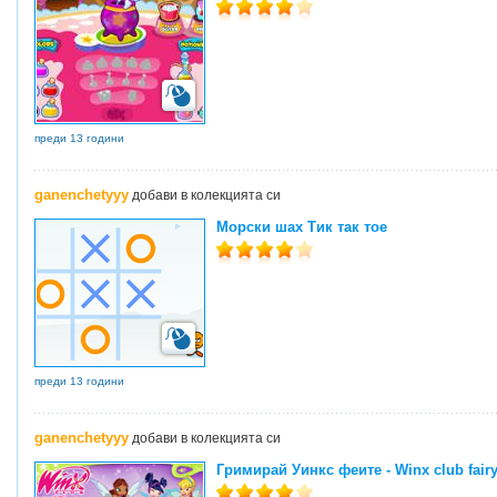
преди 13 години
ganenchetyyy
добави в колекцията си
Морски шах Тик так тое
преди 13 години
ganenchetyyy
добави в колекцията си
Гримирай Уинкс феите - Winx club fair