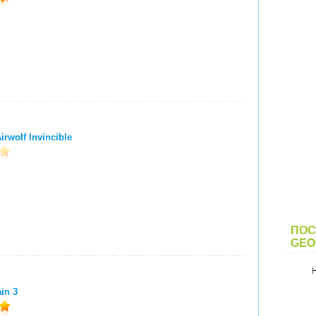
Airwolf Invincible
ПОС
GEO
in 3