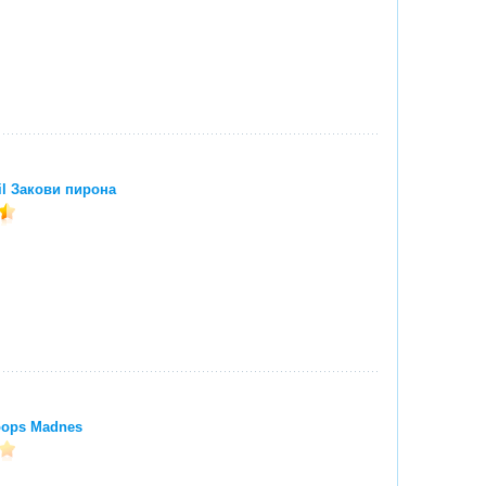
il Закови пирона
oops Madnes