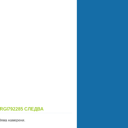
RGI792285 СЛЕДВА
Няма намерени.