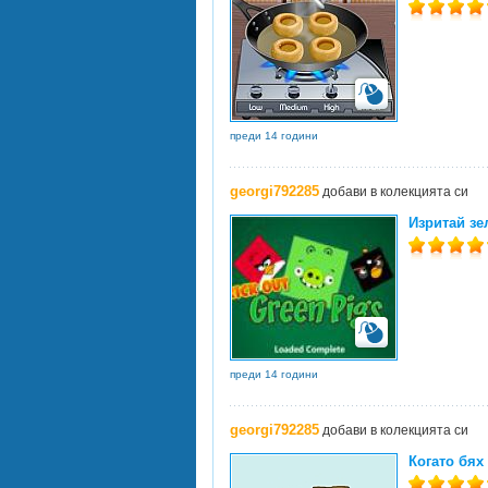
преди 14 години
georgi792285
добави в колекцията си
Изритай зе
преди 14 години
georgi792285
добави в колекцията си
Когато бях