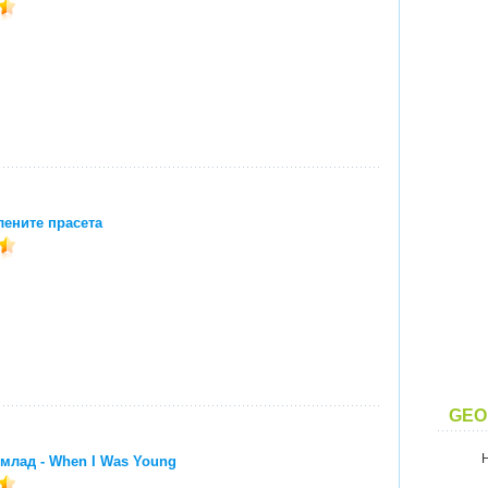
лените прасета
GEO
 млад - When I Was Young