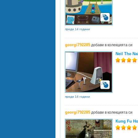
преди 14 години
georgi792285
добави в колекцията си
Neil The Na
преди 14 години
georgi792285
добави в колекцията си
Kung Fu H