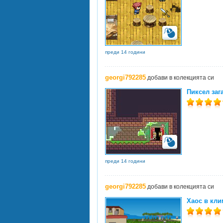
преди 14 години
georgi792285
добави в колекцията си
Пиксел зага
преди 14 години
georgi792285
добави в колекцията си
Хаос в кли