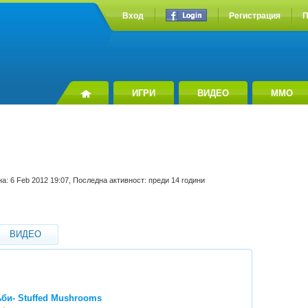
Вход
Регистрация
П
ИГРИ
ВИДЕО
MMO
а: 6 Feb 2012 19:07, Последна активност: преди 14 години
ВИДЕО
би- Stuffed Mushrooms