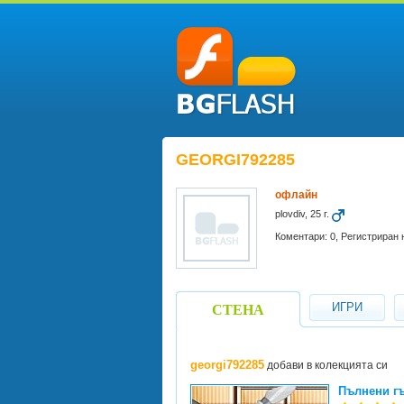
GEORGI792285
офлайн
plovdiv, 25 г.
Коментари: 0, Регистриран н
ИГРИ
СТЕНА
georgi792285
добави в колекцията си
Пълнени гъ