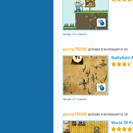
преди 14 години
georgi792285
добави в колекцията си
Battlefield 
преди 14 години
georgi792285
добави в колекцията си
World Of Pa