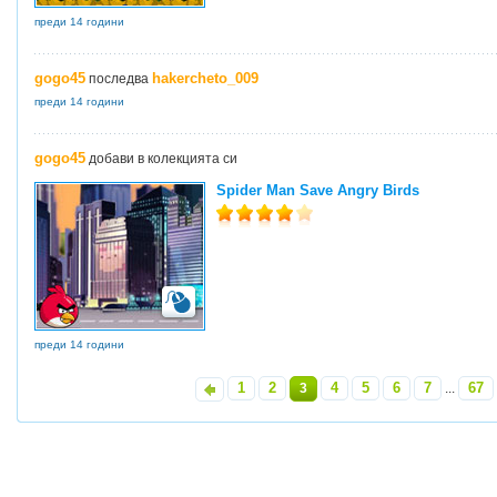
преди 14 години
gogo45
hakercheto_009
последва
преди 14 години
gogo45
добави в колекцията си
Spider Man Save Angry Birds
преди 14 години
1
2
4
5
6
7
67
«
3
...
»