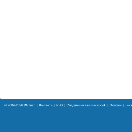
© 2004-2026
BGflash
Контакти
RSS
Следвай ни във Facebook
Google+
Бис