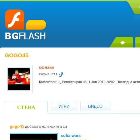
GOGO45
офлайн
софия, 23 г.
Коментари: 1, Регистриран на: 1 Jun 2012 20:02, Последна акти
ИГРИ
ВИДЕО
СТЕНА
gogo45
добави в колекцията си
sofia wars