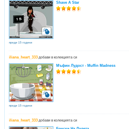
Shave A Star
преди 15 години
iliana_heart_333
добави в колекцията си
Мъфин Лудост - Muffin Madness
преди 15 години
iliana_heart_333
добави в колекцията си
Бански На Лалета