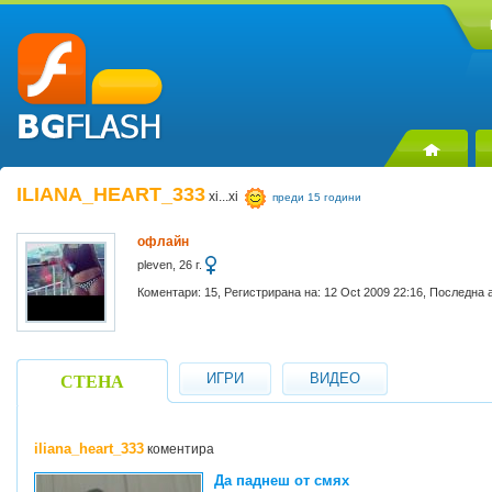
ILIANA_HEART_333
xi...xi
преди 15 години
офлайн
pleven, 26 г.
Коментари: 15, Регистрирана на: 12 Oct 2009 22:16, Последна 
ИГРИ
ВИДЕО
СТЕНА
iliana_heart_333
коментира
Да паднеш от смях