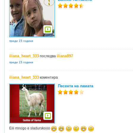
преди 15 години
iliana_heart_333
iliana897
последва
преди 15 години
iliana_heart_333
коментира
Песента на ламата
Eiii mnogo e sladurskooo