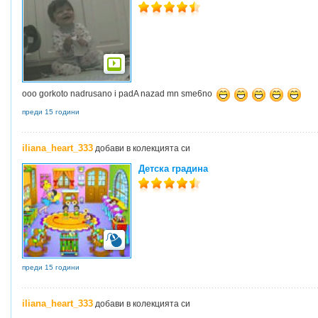
ooo gorkoto nadrusano i padA nazad mn sme6no
преди 15 години
iliana_heart_333
добави в колекцията си
Детска градина
преди 15 години
iliana_heart_333
добави в колекцията си