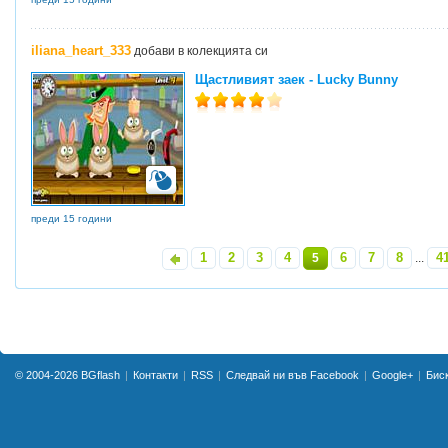
iliana_heart_333
добави в колекцията си
Щастливият заек - Lucky Bunny
преди 15 години
1
2
3
4
6
7
8
4
«
5
...
© 2004-2026
BGflash
Контакти
RSS
Следвай ни във Facebook
Google+
Бис