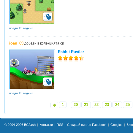
преди 15 години
ioan_69
добави в колекцията си
Rabbit Rustler
преди 15 години
1
20
21
22
23
24
25
«
...
© 2004-2026
BGflash
Контакти
RSS
Следвай ни във Facebook
Google+
Бис