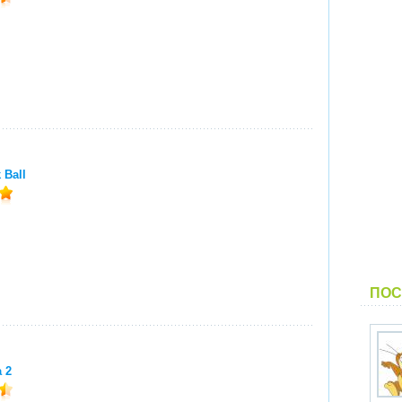
 Ball
ПОС
a 2