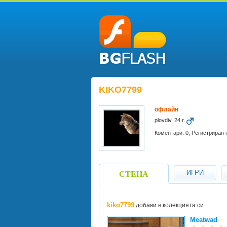
KIKO7799
офлайн
plovdiv, 24 г.
Коментари: 0, Регистриран н
ИГРИ
СТЕНА
kiko7799
добави в колекцията си
Meatwad