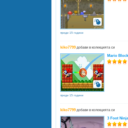
преди 15 години
kiko7799
добави в колекцията си
Mario Block
преди 15 години
kiko7799
добави в колекцията си
3 Foot Ninj