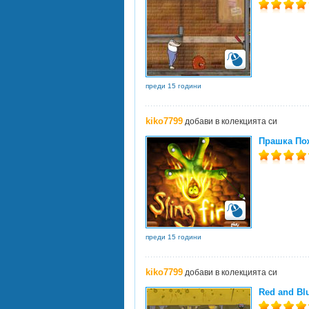
преди 15 години
kiko7799
добави в колекцията си
Прашка Пож
преди 15 години
kiko7799
добави в колекцията си
Red and Blu