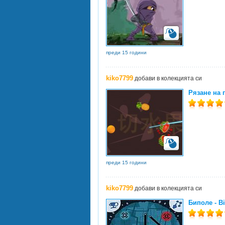
преди 15 години
kiko7799
добави в колекцията си
Рязане на 
преди 15 години
kiko7799
добави в колекцията си
Биполе - Bi