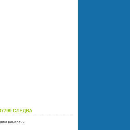
O7799 СЛЕДВА
Няма намерени.