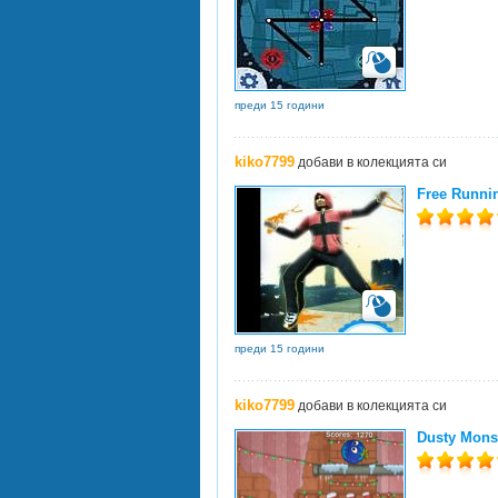
преди 15 години
kiko7799
добави в колекцията си
Free Runni
преди 15 години
kiko7799
добави в колекцията си
Dusty Mons