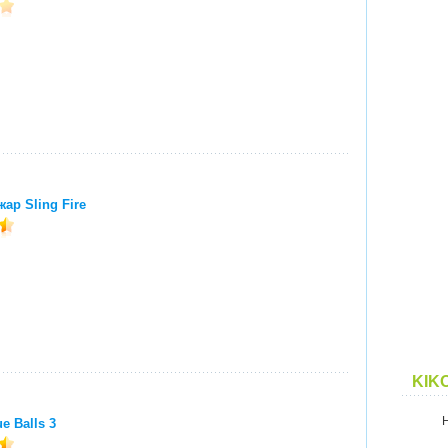
ар Sling Fire
KIK
e Balls 3